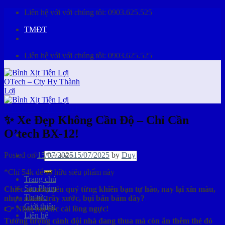
Skip
Liên hệ với với chúng tôi:
0903.625.525
to
TMĐT
content
Liên hệ với với chúng tôi:
0903.625.525
✨ Xe Đẹp Không Cần Độ – Chỉ Cần
O’tech BX-12!
Tìm
Posted on
15/07/2025
15/07/2025
by
Duy
kiếm:
*Chỉ 54k để sở hữu siêu phẩm này
Trang chủ
Sản Phẩm
Chiếc xe máy yêu quý từng khiến bạn tự hào, nay lại xỉn màu,
Tin tức
nhựa nhám trầy xước, bụi bẩn bám đầy?
Giới thiệu
👉 Nhìn mà tức cái lồng ngực!
Liên hệ
Tưởng tượng cảnh đội nhà đang thua mà còn ăn thêm thẻ đỏ