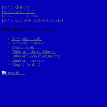
DÒNG BÌNH XỊT
DÒNG BĂNG KEO
DÒNG KEO SILICON
DÒNG KEO RON, KEO KHOÁ REN
HỖ TRỢ KHÁCH HÀNG
Hướng dẫn mua hàng
Hướng dẫn thanh toán
Điều khoản dịch vụ
Chính sách bảo mật thông tin
Chính sách kiểm và đổi trả hàng
Chính sách giao hàng
Đăng ký làm đại lý