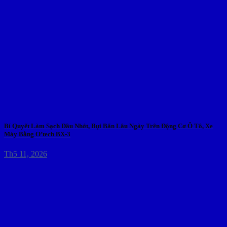
Bí Quyết Làm Sạch Dầu Nhớt, Bụi Bẩn Lâu Ngày Trên Động Cơ Ô Tô, Xe
Máy Bằng O’tech BX-3
Th5 11, 2026