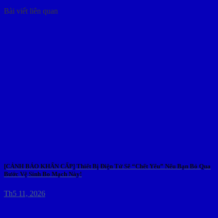
Bài viết liên quan
[CẢNH BÁO KHẨN CẤP] Thiết Bị Điện Tử Sẽ “Chết Yểu” Nếu Bạn Bỏ Qua
Bước Vệ Sinh Bo Mạch Này!
Th5 11, 2026