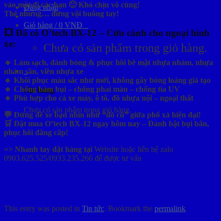
vào mặt đi các bạn 🙂 Khó chịu vô cùng!
Đăng nhập
Thế nhưng… đừng vội buông tay!
Giỏ hàng /
0
VNĐ
0
💥 Đã có O’tech BX-12 – Cứu cánh cho ngoại hình
xe:
Chưa có sản phẩm trong giỏ hàng.
🔹 Làm sạch, đánh bóng & phục hồi bề mặt nhựa nhám, nhựa
0
nhám sần, viền nhựa xe
🔹 Khôi phục màu sắc như mới, không gây bóng loáng giả tạo
🔹 Chống bám bụi – chống phai màu – chống tia UV
Giỏ hàng
🔹 Phù hợp cho cả xe máy, ô tô, đồ nhựa nội – ngoại thất
Chưa có sản phẩm trong giỏ hàng.
💬 Đừng để xe bạn nhìn như “đồ cũ” giữa phố xá hiện đại!
🛒 Đặt mua O’tech BX-12 ngay hôm nay – Đánh bật bụi bẩn,
phục hồi đẳng cấp!
=> Nhanh tay đặt hàng tại
Website hoặc liên hệ zalo
0903.625.525/0933.235.266 để được tư vấn
This entry was posted in
Tin tức
. Bookmark the
permalink
.