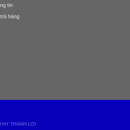
ng tin
 trả hàng
ẠI HY THÀNH LỢI