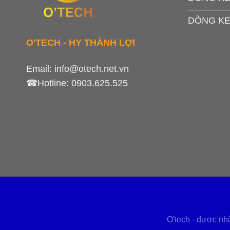
DÒNG KE
O'TECH - HY THÀNH LỢI
Email:
info@otech.net.vn
☎Hotline:
0903.625.525
O'tech - được 