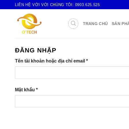
Skip
LIÊN HỆ VỚI VỚI CHÚNG TÔI:
0903.625.525
to
content
TRANG CHỦ
SẢN PH
ĐĂNG NHẬP
Tên tài khoản hoặc địa chỉ email
*
Mật khẩu
*