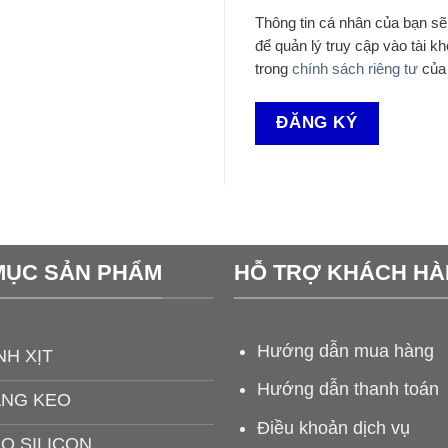
Thông tin cá nhân của bạn s
để quản lý truy cập vào tài 
trong
chính sách riêng tư
của 
ĐĂNG KÝ
MỤC SẢN PHẨM
HỖ TRỢ KHÁCH H
Hướng dẫn mua hàng
NH XỊT
Hướng dẫn thanh toán
ĂNG KEO
Điều khoản dịch vụ
O SILICON