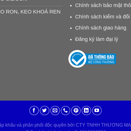
Chính sách bảo mật thô
O RON, KEO KHOÁ REN
Chính sách kiểm và đổi
Chính sách giao hàng
Đăng ký làm đại lý
nhập khẩu và phân phối độc quyền bởi CTY TNHH THƯƠNG M