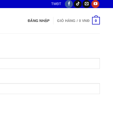
TMĐT
0
ĐĂNG NHẬP
GIỎ HÀNG /
0
VNĐ