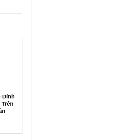
 Dính
 Trên
ản