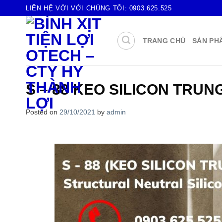
Skip
LIÊN HỆ VỚI VỚI CHÚNG TÔI:
0903.625.525
to
content
TRANG CHỦ
SẢN PH
S – 88 KEO SILICON TRUN
Posted on
29/10/2021
by
admin