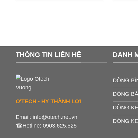
THÔNG TIN LIÊN HỆ
DANH 
DÒNG BÌ
DÒNG B
O'TECH - HY THÀNH LỢI
DÒNG KE
Email:
info@otech.net.vn
DÒNG KE
☎Hotline:
0903.625.525