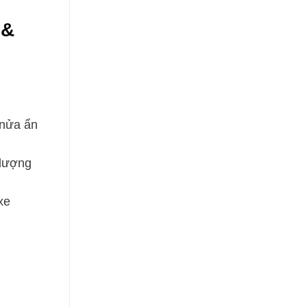
 &
 nửa ẩn
 lượng
xe