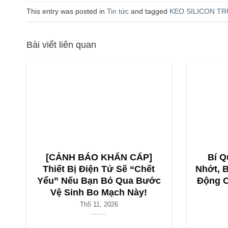
This entry was posted in
Tin tức
and tagged
KEO SILICON TR
Bài viết liên quan
[CẢNH BÁO KHẨN CẤP]
Bí Q
Thiết Bị Điện Tử Sẽ “Chết
Nhớt, 
Yểu” Nếu Bạn Bỏ Qua Bước
Động C
Vệ Sinh Bo Mạch Này!
Th5 11, 2026