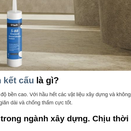
h kết cấu
là gì?
và độ bền cao. Với hầu hết các vật liệu xây dựng và không
giãn dài và chống thấm cực tốt.
 trong ngành xây dựng. Chịu thời 