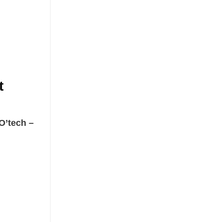
ất
O’tech –