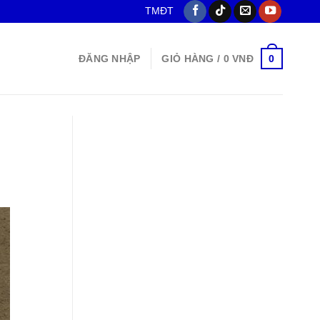
TMĐT
0
ĐĂNG NHẬP
GIỎ HÀNG /
0
VNĐ