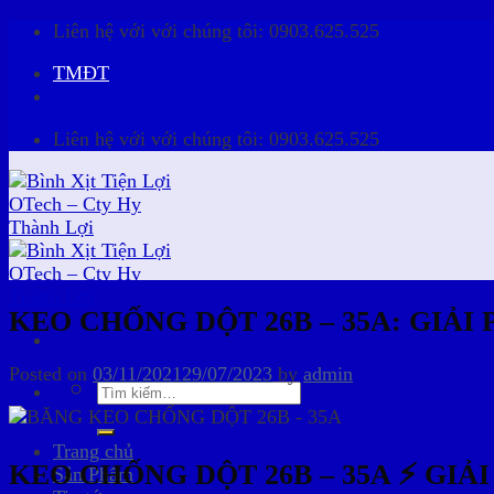
Skip
Liên hệ với với chúng tôi:
0903.625.525
to
TMĐT
content
Liên hệ với với chúng tôi:
0903.625.525
KEO CHỐNG DỘT 26B – 35A: GIẢI
Posted on
03/11/2021
29/07/2023
by
admin
Tìm
kiếm:
Trang chủ
KEO CHỐNG DỘT 26B – 35A ⚡ GIẢ
Sản Phẩm