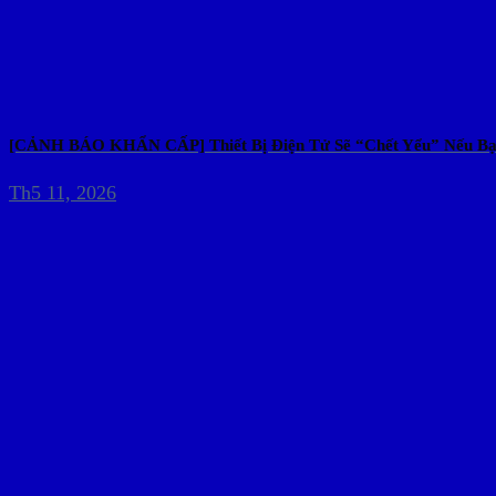
[CẢNH BÁO KHẨN CẤP] Thiết Bị Điện Tử Sẽ “Chết Yểu” Nếu Bạ
Th5 11, 2026