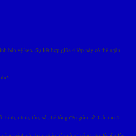
nh bảo vệ keo. Sự kết hợp giữa 4 lớp này có thể ngăn
như:
 kính, nhựa, tôn, sắt, bê tông đến gốm sứ. Cấu tạo 4
 công trình của bạn, giúp bảo vệ và nâng cấp độ bền lên