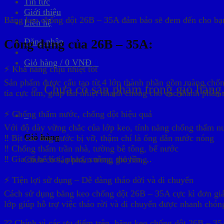
Tin tức
Giới thiệu
Băng keo chống dột 26B – 35A đảm bảo sẽ đem đến cho bạn 
Liên hệ
Công dụng của 26B – 35A:
Đăng nhập
Giỏ hàng /
0
VNĐ
0
⚡ Khả năng chịu nhiệt tốt
Sản phẩm được cấu tạo từ 4 lớp thành phần gồm màng chống
Chưa có sản phẩm trong giỏ hàng
tia cực tím, giúp tản nhiệt nhanh chóng cho các thành phần 
⚡ Chống thấm nước, chống dột hiệu quả
0
Với độ dày vững chắc của lớp keo, tính năng chống thấm n
Giỏ hàng
‼ Bịt các ống nước bị vỡ, thậm chí là ống dẫn nước nóng
‼ Chống thấm trần nhà, tường bê tông, bể nước
‼ Gia cố bể bơi, phao, xuồng, thuyền,…
Chưa có sản phẩm trong giỏ hàng.
⚡ Tiện lợi sử dụng – Dễ dàng tháo dời và di chuyển
Cách sử dụng băng keo chống dột 26B – 35A cực kì đơn giản
lớp giúp hỗ trợ việc tháo rời và di chuyển được nhanh chón
?? Chính vì các ưu điểm trên, băng keo chống dột 26B – 35A