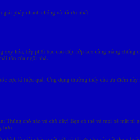
giải pháp nhanh chóng và tối ưu nhất.
 oxy hóa, lớp phối bạc cao cấp, lớp keo cùng màng chống dí
.
mái tôn của ngôi nhà.
ước cực kì hiệu quả. Ứng dụng thường thấy của ưu điểm này 
: Thủng chỗ nào vá chỗ đấy! Bạn có thể vá mọi bề mặt từ gỗ,
g hơn.
 chính là giải pháp tuyệt vời và tối ưu cho các vật dụng hoặc