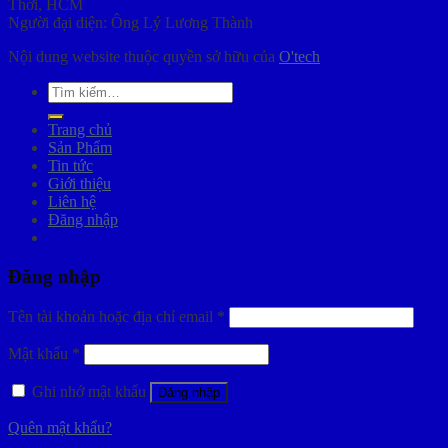
Thới, HCM
Người đại diện: Ông Lý Lương Thành
Nội dung website thuộc quyền sở hữu của
O'tech
Tìm
kiếm:
Trang chủ
Sản Phẩm
Tin tức
Giới thiệu
Liên hệ
Đăng nhập
Đăng nhập
Tên tài khoản hoặc địa chỉ email
*
Mật khẩu
*
Ghi nhớ mật khẩu
Đăng nhập
Quên mật khẩu?