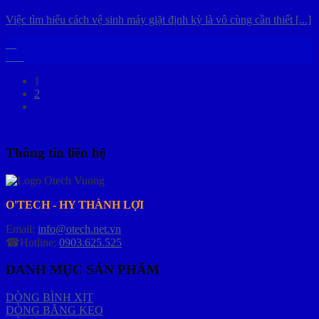
Việc tìm hiểu cách vệ sinh máy giặt định kỳ là vô cùng cần thiết [...]
11
Th9
1
2
Thông tin liên hệ
O'TECH - HY THÀNH LỢI
Email:
info@otech.net.vn
☎Hotline:
0903.625.525
DANH MỤC SẢN PHẨM
DÒNG BÌNH XỊT
DÒNG BĂNG KEO