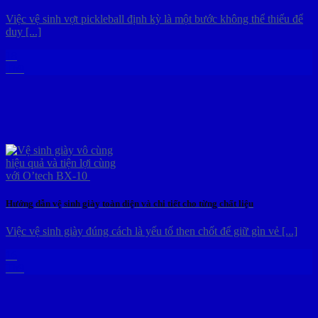
Việc vệ sinh vợt pickleball định kỳ là một bước không thể thiếu để
duy [...]
18
Th9
Hướng dẫn vệ sinh giày toàn diện và chi tiết cho từng chất liệu
Việc vệ sinh giày đúng cách là yếu tố then chốt để giữ gìn vẻ [...]
16
Th9