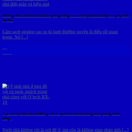
Hướng dẫn chi tiết cách làm sạch gioăng cao su tủ lạnh toàn diện và phục hồi
độ bền
Làm sạch gioăng cao su tủ lạnh thường xuyên là điều rất quan
trọng. Nó [...]
18
Th11
Tại sao vệ sinh nhà ở không chỉ là sạch mà còn là nâng tầm phong cách
sống?
Ngôi nhà không chỉ là nơi để ở, mà còn là không gian phản ánh [...]