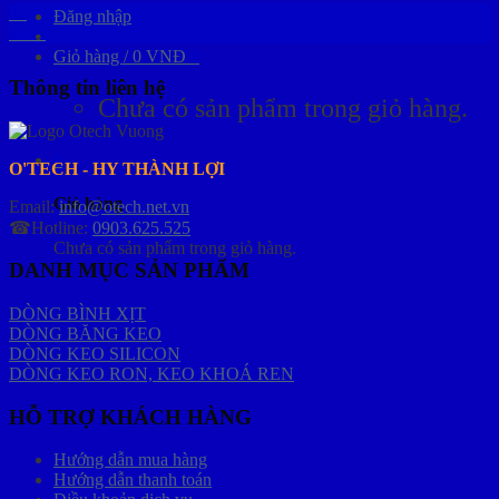
01
Đăng nhập
Th11
Giỏ hàng /
0
VNĐ
0
Thông tin liên hệ
Chưa có sản phẩm trong giỏ hàng.
0
O'TECH - HY THÀNH LỢI
Giỏ hàng
Email:
info@otech.net.vn
☎Hotline:
0903.625.525
Chưa có sản phẩm trong giỏ hàng.
DANH MỤC SẢN PHẨM
DÒNG BÌNH XỊT
DÒNG BĂNG KEO
DÒNG KEO SILICON
DÒNG KEO RON, KEO KHOÁ REN
HỖ TRỢ KHÁCH HÀNG
Hướng dẫn mua hàng
Hướng dẫn thanh toán