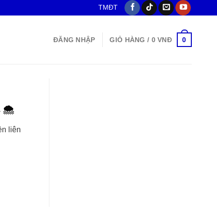
TMĐT
0
ĐĂNG NHẬP
GIỎ HÀNG /
0
VNĐ
🌨️
ền liên