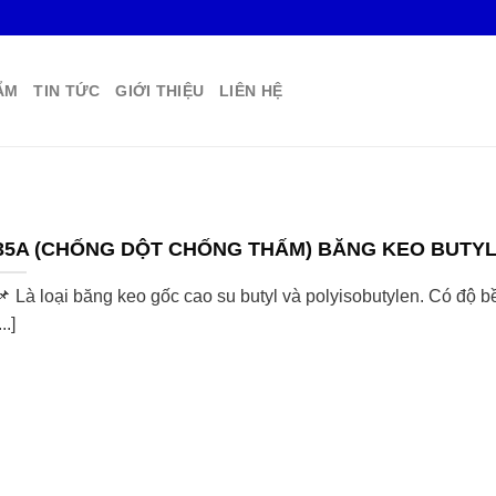
ẨM
TIN TỨC
GIỚI THIỆU
LIÊN HỆ
35A (CHỐNG DỘT CHỐNG THẤM) BĂNG KEO BUTYL 
📌 Là loại băng keo gốc cao su butyl và polyisobutylen. Có độ b
...]