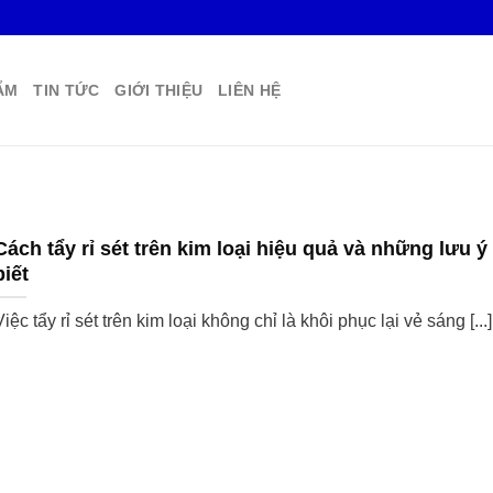
ẨM
TIN TỨC
GIỚI THIỆU
LIÊN HỆ
Cách tẩy rỉ sét trên kim loại hiệu quả và những lưu ý
biết
Việc tẩy rỉ sét trên kim loại không chỉ là khôi phục lại vẻ sáng [...]