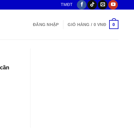
TMĐT
0
ĐĂNG NHẬP
GIỎ HÀNG /
0
VNĐ
 cần