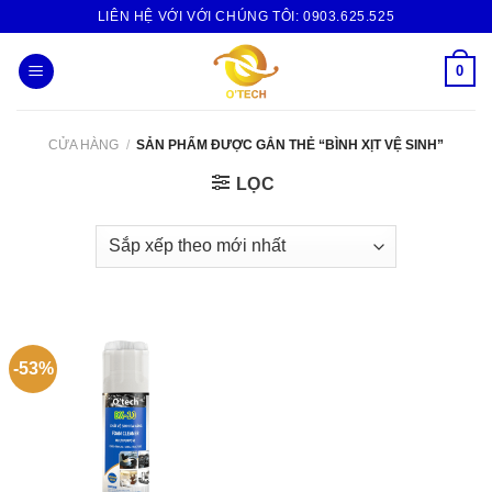
Skip
LIÊN HỆ VỚI VỚI CHÚNG TÔI:
0903.625.525
to
content
0
CỬA HÀNG
/
SẢN PHẨM ĐƯỢC GẮN THẺ “BÌNH XỊT VỆ SINH”
LỌC
-53%