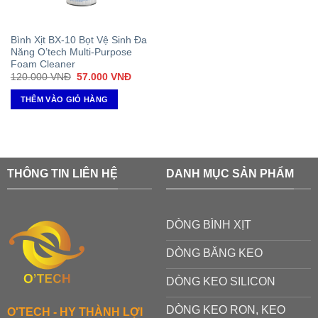
Bình Xịt BX-10 Bọt Vệ Sinh Đa
Năng O’tech Multi-Purpose
Foam Cleaner
Giá
Giá
120.000
VNĐ
57.000
VNĐ
gốc
hiện
là:
tại
THÊM VÀO GIỎ HÀNG
120.000 VNĐ.
là:
57.000 VNĐ.
THÔNG TIN LIÊN HỆ
DANH MỤC SẢN PHẨM
DÒNG BÌNH XỊT
DÒNG BĂNG KEO
DÒNG KEO SILICON
DÒNG KEO RON, KEO
O'TECH - HY THÀNH LỢI