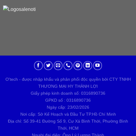
O'tech - được nhập khẩu và phân phối độc quyền bởi CTY TNHH
THƯƠNG MẠI HY THÀNH LỢI
Giấy phép kinh doanh số: 0316890736
GPKD số : 0316890736
Ngày cấp: 23/02/2026
Nơi cấp: Sở Kế Hoạch và Đầu Tư TP.Hồ Chí Minh
Địa chỉ: Số 39-41 Đường Số 9, Cư Xá Bình Thới, Phường Bình
Thới, HCM
Người đại diện: Ông Lý Lương Thành