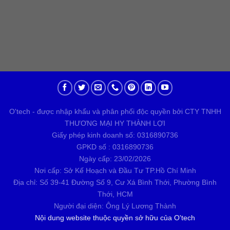
O'tech - được nhập khẩu và phân phối độc quyền bởi CTY TNHH
THƯƠNG MẠI HY THÀNH LỢI
Giấy phép kinh doanh số: 0316890736
GPKD số : 0316890736
Ngày cấp: 23/02/2026
Nơi cấp: Sở Kế Hoạch và Đầu Tư TP.Hồ Chí Minh
Địa chỉ: Số 39-41 Đường Số 9, Cư Xá Bình Thới, Phường Bình
Thới, HCM
Người đại diện: Ông Lý Lương Thành
Nội dung website thuộc quyền sở hữu của
O'tech