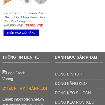
Keo Chà Ron 2 Thành Phần
Otech: Giải Pháp Hoàn Hảo
Cho Mọi Công Trình
Giá
Giá
250.000
VNĐ
93.000
VNĐ
gốc
hiện
là:
tại
THÊM VÀO GIỎ HÀNG
250.000 VNĐ.
là:
93.000 VNĐ.
THÔNG TIN LIÊN HỆ
DANH MỤC SẢN PHẨM
DÒNG BÌNH XỊT
DÒNG BĂNG KEO
O'TECH - HY THÀNH LỢI
DÒNG KEO SILICON
Email:
info@otech.net.vn
DÒNG KEO RON, KEO