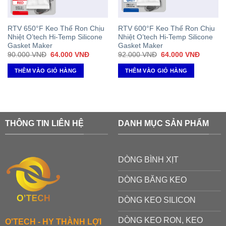
RTV 650°F Keo Thế Ron Chịu
RTV 600°F Keo Thế Ron Chịu
Nhiệt O’tech Hi-Temp Silicone
Nhiệt O’tech Hi-Temp Silicone
Gasket Maker
Gasket Maker
Giá
Giá
Giá
Giá
90.000
VNĐ
64.000
VNĐ
92.000
VNĐ
64.000
VNĐ
gốc
hiện
gốc
hiện
là:
tại
là:
tại
THÊM VÀO GIỎ HÀNG
THÊM VÀO GIỎ HÀNG
90.000 VNĐ.
là:
92.000 VNĐ.
là:
64.000 VNĐ.
64.000 
THÔNG TIN LIÊN HỆ
DANH MỤC SẢN PHẨM
DÒNG BÌNH XỊT
DÒNG BĂNG KEO
DÒNG KEO SILICON
DÒNG KEO RON, KEO
O'TECH - HY THÀNH LỢI