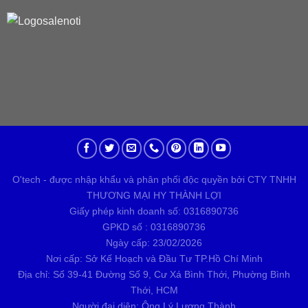
O'tech - được nhập khẩu và phân phối độc quyền bởi CTY TNHH
THƯƠNG MẠI HY THÀNH LỢI
Giấy phép kinh doanh số: 0316890736
GPKD số : 0316890736
Ngày cấp: 23/02/2026
Nơi cấp: Sở Kế Hoạch và Đầu Tư TP.Hồ Chí Minh
Địa chỉ: Số 39-41 Đường Số 9, Cư Xá Bình Thới, Phường Bình
Thới, HCM
Người đại diện: Ông Lý Lương Thành