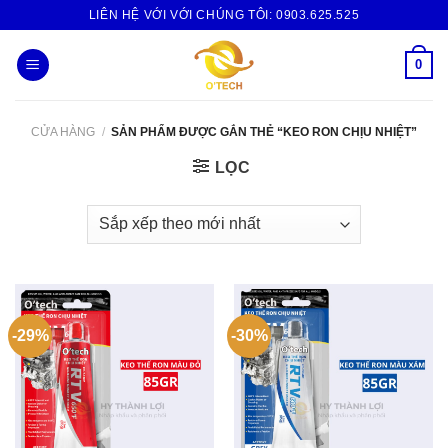
Skip
LIÊN HỆ VỚI VỚI CHÚNG TÔI:
0903.625.525
to
content
0
CỬA HÀNG
/
SẢN PHẨM ĐƯỢC GẮN THẺ “KEO RON CHỊU NHIỆT”
LỌC
-29%
-30%