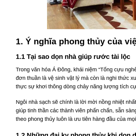
1. Ý nghĩa phong thủy của vi
1.1 Tại sao dọn nhà giúp rước tài lộc
Trong văn hóa Á Đông, khái niệm “Tống cựu nghênh
đơn thuần là vệ sinh vật lý mà còn là nghi thức x
thực sự khơi thông dòng chảy năng lượng tích c
Ngôi nhà sạch sẽ chính là lời mời nồng nhiệt nhất
giúp tinh thần các thành viên phấn chấn, sẵn sà
theo phong thủy luôn là ưu tiên hàng đầu của mọi 
1.2 Những đại kỵ phong thủy khi dọn 