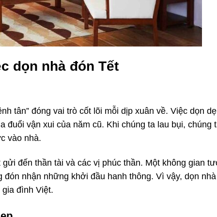
ệc dọn nhà đón Tết
 tân” đóng vai trò cốt lõi mỗi dịp xuân về. Việc dọn d
ua đuổi vận xui của năm cũ. Khi chúng ta lau bụi, chúng 
ực vào nhà.
 gửi đến thần tài và các vị phúc thần. Một không gian t
ng đón nhận những khởi đầu hanh thông. Vì vậy, dọn nhà
gia đình Việt.
dẹp