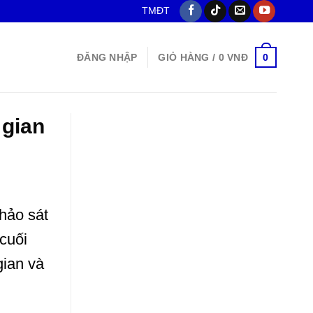
TMĐT
0
ĐĂNG NHẬP
GIỎ HÀNG /
0
VNĐ
 gian
hảo sát
cuối
gian và