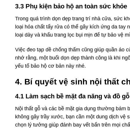
3.3 Phụ kiện bảo hộ an toàn sức khỏe
Trong quá trình dọn dẹp trang trí nhà cửa, sức k
loại hóa chất tẩy rửa có thể gây kích ứng da tay n
loại dày và khẩu trang lọc bụi mịn để tự bảo vệ m
Việc đeo tạp dề chống thấm cũng giúp quần áo của
nhớ rằng, một buổi dọn dẹp thành công là khi n
yếu tố bảo hộ cơ bản này nhé.
4. Bí quyết vệ sinh nội thất
4.1 Làm sạch bề mặt đa năng và đồ g
Nội thất gỗ và các bề mặt gia dụng thường bám 
không gây trầy xước, bạn cần một dung dịch vệ si
chọn lý tưởng giúp đánh bay vết bẩn trên mọi chất