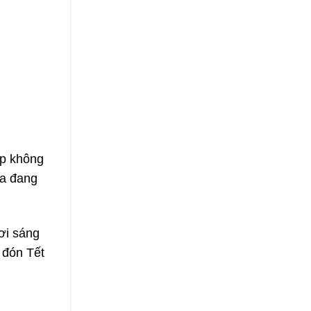
ẹp không
ta đang
ươi sáng
 đón Tết