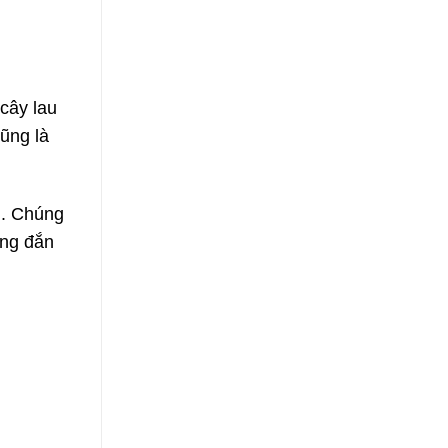
cây lau
ũng là
n. Chúng
úng đắn