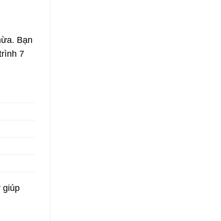
hừa. Bạn
rình 7
 giúp