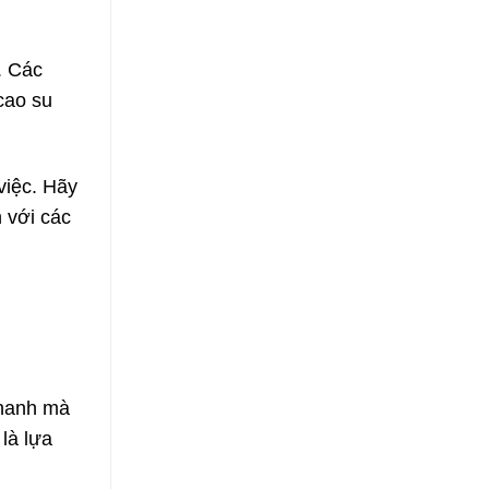
. Các
 cao su
việc. Hãy
 với các
nhanh mà
là lựa