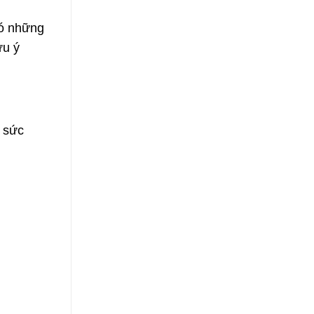
Có những
ưu ý
n sức