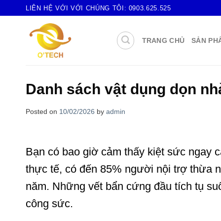
Skip
LIÊN HỆ VỚI VỚI CHÚNG TÔI:
0903.625.525
to
content
TRANG CHỦ
SẢN PH
Danh sách vật dụng dọn nhà 
Posted on
10/02/2026
by
admin
Bạn có bao giờ cảm thấy kiệt sức ngay 
thực tế, có đến 85% người nội trợ thừa 
năm. Những vết bẩn cứng đầu tích tụ suố
công sức.