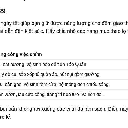
 29
à ngày tết giúp bạn giữ được năng lượng cho đêm giao t
t dẫn đến kiệt sức. Hãy chia nhỏ các hạng mục theo lộ t
ung công việc chính
i bát hương, vệ sinh bếp để tiễn Táo Quân.
lý đồ cũ, sắp xếp tủ quần áo, hút bụi gầm giường.
ùi bàn ghế, vệ sinh rèm cửa, hệ thống đèn chiếu sáng.
n vườn, lau cửa cổng, trang trí hoa tươi và liễn đối.
ụi bẩn không rơi xuống các vị trí đã làm sạch. Điều này
c tế.