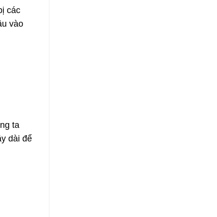
bị các
âu vào
ng ta
y dài để