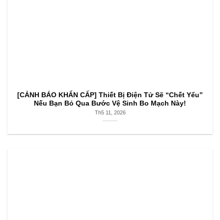
[CẢNH BÁO KHẨN CẤP] Thiết Bị Điện Tử Sẽ “Chết Yểu”
Nếu Bạn Bỏ Qua Bước Vệ Sinh Bo Mạch Này!
Th5 11, 2026