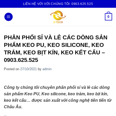
Skip
LIÊN HỆ VỚI VỚI CHÚNG TÔI:
0903.625.525
to
content
0
PHÂN PHỐI SỈ VÀ LẺ CÁC DÒNG SẢN
PHẨM KEO PU, KEO SILICONE, KEO
TRÁM, KEO BỊT KÍN, KEO KẾT CẤU –
0903.625.525
Posted on
27/10/2021
by
admin
Công ty chúng tôi chuyên phân phối sỉ và lẻ các dòng
sản phẩm Keo PU, Keo silicone, keo trám, keo bịt kín,
keo kết cấu… được sản xuất với công nghệ tiên tiến từ
Châu Âu.