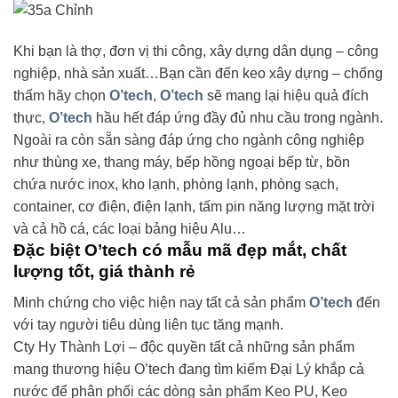
Khi bạn là thợ, đơn vị thi công, xây dựng dân dụng – công
nghiệp, nhà sản xuất…Bạn cần đến keo xây dựng – chống
thấm hãy chọn
O’tech
,
O’tech
sẽ mang lại hiệu quả đích
thực,
O’tech
hầu hết đáp ứng đầy đủ nhu cầu trong ngành.
Ngoài ra còn sẵn sàng đáp ứng cho ngành công nghiệp
như thùng xe, thang máy, bếp hồng ngoại bếp từ, bồn
chứa nước inox, kho lạnh, phòng lạnh, phòng sạch,
container, cơ điện, điện lạnh, tấm pin năng lượng mặt trời
và cả hồ cá, các loại bảng hiệu Alu…
Đặc biệt O’tech có mẫu mã đẹp mắt, chất
lượng tốt, giá thành rẻ
Minh chứng cho việc hiện nay tất cả sản phẩm
O’tech
đến
với tay người tiêu dùng liên tục tăng mạnh.
Cty Hy Thành Lợi – độc quyền tất cả những sản phẩm
mang thương hiệu O’tech đang tìm kiếm Đại Lý khắp cả
nước để phân phối các dòng sản phẩm Keo PU, Keo