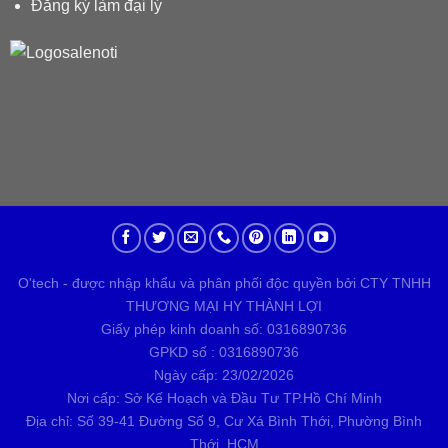
Đăng ký làm đại lý
O'tech - được nhập khẩu và phân phối độc quyền bởi CTY TNHH
THƯƠNG MẠI HY THÀNH LỢI
Giấy phép kinh doanh số: 0316890736
GPKD số : 0316890736
Ngày cấp: 23/02/2026
Nơi cấp: Sở Kế Hoạch và Đầu Tư TP.Hồ Chí Minh
Địa chỉ: Số 39-41 Đường Số 9, Cư Xá Bình Thới, Phường Bình
Thới, HCM