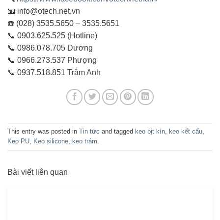
📧 info@otech.net.vn
☎️ (028) 3535.5650 – 3535.5651
📞 0903.625.525 (Hotline)
📞 0986.078.705 Dương
📞 0966.273.537 Phượng
📞 0937.518.851 Trâm Anh
This entry was posted in
Tin tức
and tagged
keo bịt kín
,
keo kết cấu
,
Keo PU
,
Keo silicone
,
keo trám
.
Bài viết liên quan