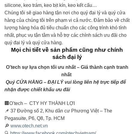
silicone, keo trám, keo bịt kín, keo kết cấu…
Chúng tôi sẽ giao hàng tận nơi cho quý đại lý và quý cửa
hàng của chúng tôi trên phạm vi cả nước. Đảm bảo về chất
lượng hàng hóa đủ tiêu chuẩn cho các công trình khó tính
nhất, phục vụ tận tâm và hỗ trợ các chính sách ưu đãi cho
quý đại lý và quý cửa hàng.
Mọi chi tiết về sản phẩm cũng như chính
sách đại lý
O’tech sự lựa chọn tối ưu nhất – Giá thành cạnh tranh
nhất
Quý CỬA HÀNG – ĐẠI LÝ vui lòng liên hệ trực tiếp để
nhận được chiết khấu ưu đãi
🏢O’tech – CTY HY THÀNH LỢI
📌 37 Đường số 2, Khu dân cư Phương Việt – The
Pegasuite, P6, Q8, Tp. HCM
🔎
www.otech.net.vn
🔍
https://www.facebook.com/otechvietnam/