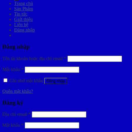
Trang chủ
Sản Phẩm
Tin tức
Giới thiệu
Liên hệ
Đăng nhập
Đăng nhập
Tên tài khoản hoặc địa chỉ email
*
Mật khẩu
*
Ghi nhớ mật khẩu
Đăng nhập
Quên mật khẩu?
Đăng ký
Địa chỉ email
*
Mật khẩu
*