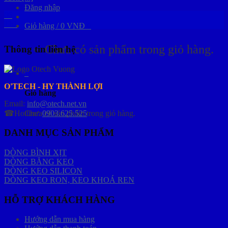
Đăng nhập
06
Th1
Giỏ hàng /
0
VNĐ
0
Chưa có sản phẩm trong giỏ hàng.
Thông tin liên hệ
0
O'TECH - HY THÀNH LỢI
Giỏ hàng
Email:
info@otech.net.vn
Chưa có sản phẩm trong giỏ hàng.
☎Hotline:
0903.625.525
DANH MỤC SẢN PHẨM
DÒNG BÌNH XỊT
DÒNG BĂNG KEO
DÒNG KEO SILICON
DÒNG KEO RON, KEO KHOÁ REN
HỖ TRỢ KHÁCH HÀNG
Hướng dẫn mua hàng