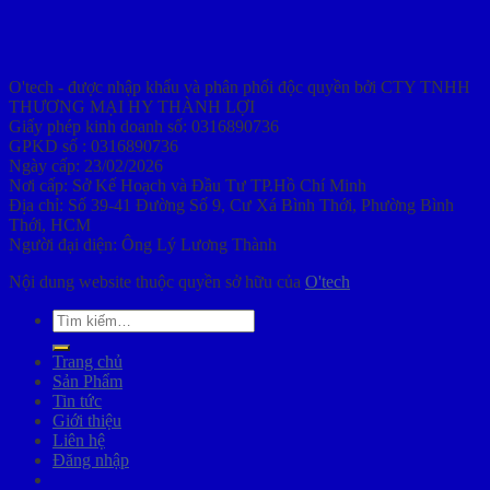
O'tech - được nhập khẩu và phân phối độc quyền bởi CTY TNHH
THƯƠNG MẠI HY THÀNH LỢI
Giấy phép kinh doanh số: 0316890736
GPKD số : 0316890736
Ngày cấp: 23/02/2026
Nơi cấp: Sở Kế Hoạch và Đầu Tư TP.Hồ Chí Minh
Địa chỉ: Số 39-41 Đường Số 9, Cư Xá Bình Thới, Phường Bình
Thới, HCM
Người đại diện: Ông Lý Lương Thành
Nội dung website thuộc quyền sở hữu của
O'tech
Tìm
kiếm:
Trang chủ
Sản Phẩm
Tin tức
Giới thiệu
Liên hệ
Đăng nhập