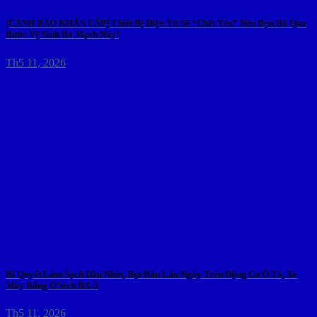
[CẢNH BÁO KHẨN CẤP] Thiết Bị Điện Tử Sẽ “Chết Yểu” Nếu Bạn Bỏ Qua
Bước Vệ Sinh Bo Mạch Này!
Th5 11, 2026
Bí Quyết Làm Sạch Dầu Nhớt, Bụi Bẩn Lâu Ngày Trên Động Cơ Ô Tô, Xe
Máy Bằng O’tech BX-3
Th5 11, 2026