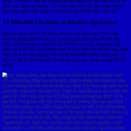
tiếng “cọc cạch” liên tục thường là dấu hiệu của việc nan cửa bị xô
lệch hoặc khô mỡ nhông. Việc phát hiện sớm các âm thanh này sẽ
giúp bạn ngăn chặn nguy cơ motor bị quá tải dẫn đến cháy nổ.
1.2 Biểu hiện vận hành và dấu hiệu ngoại quan
Bạn hãy quan sát tốc độ đóng mở của cửa hàng ngày. Nếu cửa
chuyển động chậm chạp, hay bị khựng lại hoặc rung lắc dữ dội,
chắc chắn đường ray đang bị cản trở bởi vật cứng. Ngoài ra, hãy
kiểm tra thanh ray dẫn hướng xem có bám đầy bùn đất đen hay xuất
hiện vết rỉ sét hay không. Đối với bộ lưu điện (UPS), tiếng kêu “tít
tít” kéo dài là cảnh báo đỏ về tình trạng ắc quy đang xuống cấp cần
xử lý.