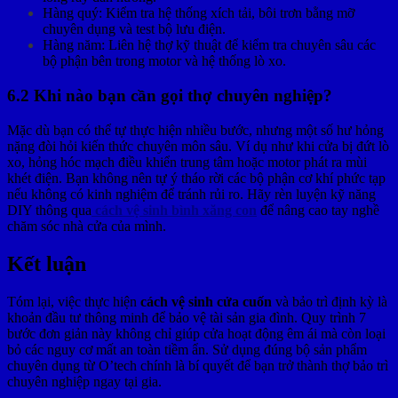
Hàng quý: Kiểm tra hệ thống xích tải, bôi trơn bằng mỡ
chuyên dụng và test bộ lưu điện.
Hàng năm: Liên hệ thợ kỹ thuật để kiểm tra chuyên sâu các
bộ phận bên trong motor và hệ thống lò xo.
6.2 Khi nào bạn cần gọi thợ chuyên nghiệp?
Mặc dù bạn có thể tự thực hiện nhiều bước, nhưng một số hư hỏng
nặng đòi hỏi kiến thức chuyên môn sâu. Ví dụ như khi cửa bị đứt lò
xo, hỏng hóc mạch điều khiển trung tâm hoặc motor phát ra mùi
khét điện. Bạn không nên tự ý tháo rời các bộ phận cơ khí phức tạp
nếu không có kinh nghiệm để tránh rủi ro. Hãy rèn luyện kỹ năng
DIY thông qua
cách vệ sinh bình xăng con
để nâng cao tay nghề
chăm sóc nhà cửa của mình.
Kết luận
Tóm lại, việc thực hiện
cách vệ sinh cửa cuốn
và bảo trì định kỳ là
khoản đầu tư thông minh để bảo vệ tài sản gia đình. Quy trình 7
bước đơn giản này không chỉ giúp cửa hoạt động êm ái mà còn loại
bỏ các nguy cơ mất an toàn tiềm ẩn. Sử dụng đúng bộ sản phẩm
chuyên dụng từ O’tech chính là bí quyết để bạn trở thành thợ bảo trì
chuyên nghiệp ngay tại gia.