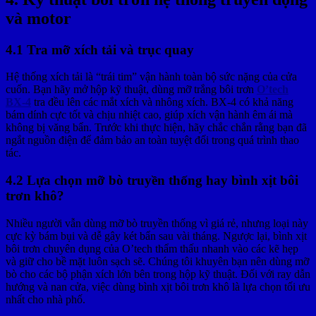
và motor
4.1 Tra mỡ xích tải và trục quay
Hệ thống xích tải là “trái tim” vận hành toàn bộ sức nặng của cửa
cuốn. Bạn hãy mở hộp kỹ thuật, dùng mỡ trắng bôi trơn
O’tech
BX-4
tra đều lên các mắt xích và nhông xích. BX-4 có khả năng
bám dính cực tốt và chịu nhiệt cao, giúp xích vận hành êm ái mà
không bị văng bẩn. Trước khi thực hiện, hãy chắc chắn rằng bạn đã
ngắt nguồn điện để đảm bảo an toàn tuyệt đối trong quá trình thao
tác.
4.2 Lựa chọn mỡ bò truyền thống hay bình xịt bôi
trơn khô?
Nhiều người vẫn dùng mỡ bò truyền thống vì giá rẻ, nhưng loại này
cực kỳ bám bụi và dễ gây két bẩn sau vài tháng. Ngược lại, bình xịt
bôi trơn chuyên dụng của O’tech thẩm thấu nhanh vào các kẽ hẹp
và giữ cho bề mặt luôn sạch sẽ. Chúng tôi khuyên bạn nên dùng mỡ
bò cho các bộ phận xích lớn bên trong hộp kỹ thuật. Đối với ray dẫn
hướng và nan cửa, việc dùng bình xịt bôi trơn khô là lựa chọn tối ưu
nhất cho nhà phố.