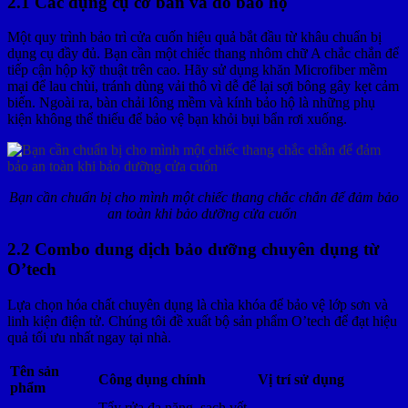
2.1 Các dụng cụ cơ bản và đồ bảo hộ
Một quy trình bảo trì cửa cuốn hiệu quả bắt đầu từ khâu chuẩn bị
dụng cụ đầy đủ. Bạn cần một chiếc thang nhôm chữ A chắc chắn để
tiếp cận hộp kỹ thuật trên cao. Hãy sử dụng khăn Microfiber mềm
mại để lau chùi, tránh dùng vải thô vì dễ để lại sợi bông gây kẹt cảm
biến. Ngoài ra, bàn chải lông mềm và kính bảo hộ là những phụ
kiện không thể thiếu để bảo vệ bạn khỏi bụi bẩn rơi xuống.
Bạn cần chuẩn bị cho mình một chiếc thang chắc chắn để đảm bảo
an toàn khi bảo dưỡng cửa cuốn
2.2 Combo dung dịch bảo dưỡng chuyên dụng từ
O’tech
Lựa chọn hóa chất chuyên dụng là chìa khóa để bảo vệ lớp sơn và
linh kiện điện tử. Chúng tôi đề xuất bộ sản phẩm O’tech để đạt hiệu
quả tối ưu nhất ngay tại nhà.
Tên sản
Công dụng chính
Vị trí sử dụng
phẩm
Tẩy rửa đa năng, sạch vết