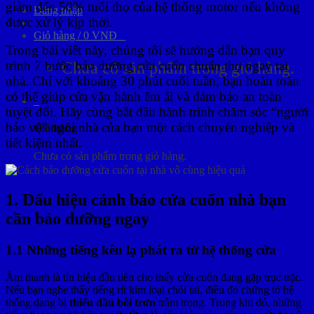
giảm đến 50% tuổi thọ của hệ thống motor nếu không
Đăng nhập
được xử lý kịp thời.
Giỏ hàng /
0
VNĐ
0
Trong bài viết này, chúng tôi sẽ hướng dẫn bạn quy
trình 7 bước bảo dưỡng cửa cuốn chuẩn thợ ngay tại
Chưa có sản phẩm trong giỏ hàng.
nhà. Chỉ với khoảng 30 phút cuối tuần, bạn hoàn toàn
có thể giúp cửa vận hành êm ái và đảm bảo an toàn
0
tuyệt đối. Hãy cùng bắt đầu hành trình chăm sóc “người
bảo vệ” ngôi nhà của bạn một cách chuyên nghiệp và
Giỏ hàng
tiết kiệm nhất.
Chưa có sản phẩm trong giỏ hàng.
1. Dấu hiệu cảnh báo cửa cuốn nhà bạn
cần bảo dưỡng ngay
1.1 Những tiếng kêu lạ phát ra từ hệ thống cửa
Âm thanh là tín hiệu đầu tiên cho thấy cửa cuốn đang gặp trục trặc.
Nếu bạn nghe thấy tiếng rít kim loại chói tai, điều đó chứng tỏ hệ
thống đang bị
thiếu dầu bôi trơn
trầm trọng. Trong khi đó, những