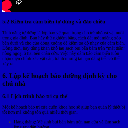
5.2 Kiểm tra cảm biến tự dừng và đảo chiều
Tính năng tự dừng là lớp bảo vệ quan trọng cho trẻ nhỏ và vật nuôi
trong gia đình. Bạn hãy thử nghiệm bằng cách đặt một miếng xốp
bên dưới và cho cửa đóng xuống để kiểm tra độ nhạy của cảm biến.
Đồng thời, hãy dùng khăn khô lau sạch bụi bẩn bám trên “mắt thần”
hồng ngoại ở hai bên chân cửa. Việc này đảm bảo cảm biến luôn
nhận diện chính xác vật cản, tránh những tai nạn đáng tiếc có thể
xảy ra.
6. Lập kế hoạch bảo dưỡng định kỳ cho
chủ nhà
6.1 Lịch trình bảo trì cụ thể
Một kế hoạch bảo trì cửa cuốn khoa học sẽ giúp bạn quản lý thiết bị
tốt hơn mà không tốn quá nhiều thời gian.
Hàng tháng: Vệ sinh bụi bẩn bám trên nan cửa và làm sạch
lòng ray dẫn hướng.