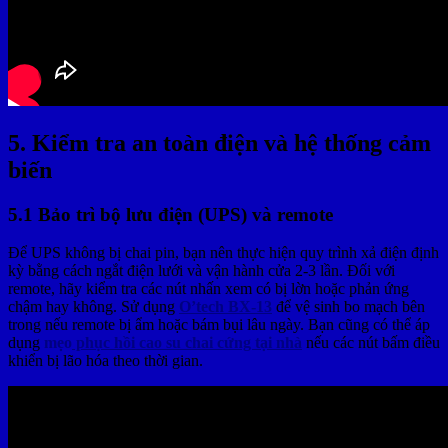
5. Kiểm tra an toàn điện và hệ thống cảm
biến
5.1 Bảo trì bộ lưu điện (UPS) và remote
Để UPS không bị chai pin, bạn nên thực hiện quy trình xả điện định
kỳ bằng cách ngắt điện lưới và vận hành cửa 2-3 lần. Đối với
remote, hãy kiểm tra các nút nhấn xem có bị lờn hoặc phản ứng
chậm hay không. Sử dụng
O’tech BX-13
để vệ sinh bo mạch bên
trong nếu remote bị ẩm hoặc bám bụi lâu ngày. Bạn cũng có thể áp
dụng
mẹo
phục hồi cao su chai cứng tại nhà
nếu các nút bấm điều
khiển bị lão hóa theo thời gian.