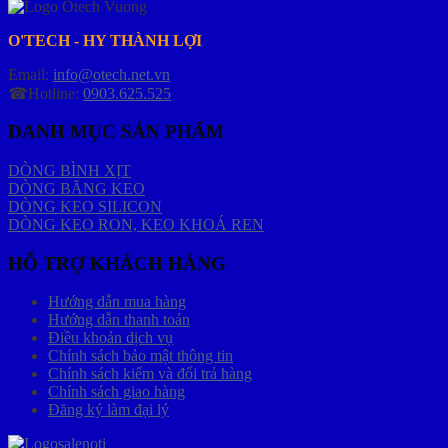
O'TECH - HY THÀNH LỢI
Email:
info@otech.net.vn
☎Hotline:
0903.625.525
DANH MỤC SẢN PHẨM
DÒNG BÌNH XỊT
DÒNG BĂNG KEO
DÒNG KEO SILICON
DÒNG KEO RON, KEO KHOÁ REN
HỖ TRỢ KHÁCH HÀNG
Hướng dẫn mua hàng
Hướng dẫn thanh toán
Điều khoản dịch vụ
Chính sách bảo mật thông tin
Chính sách kiểm và đổi trả hàng
Chính sách giao hàng
Đăng ký làm đại lý