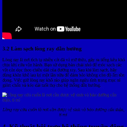
3.2 Làm sạch lòng ray dẫn hướng
Lòng ray là nơi tích tụ nhiều cát đá và mỡ thừa, gây ra tiếng kêu khó
chịu khi cửa vận hành. Bạn sử dụng bàn chải nhỏ để móc sạch các
vật cản dọc theo chiều dài của đường ray. Sau khi làm sạch, hãy
dùng khăn khô lau lại một lần nữa để đảm bảo không còn độ ẩm tồn
đọng. Việc giữ lòng ray khô ráo giúp ngăn ngừa tình trạng mục nỉ
giảm chấn và kéo dài tuổi thọ cho hệ thống dẫn hướng.
Lồng ray cửa cuốn là nơi cần được vệ sinh và bảo dưỡng cẩn thận,
tỉ mỉ
4. Kỹ thuật bôi trơn hệ thống truyền động