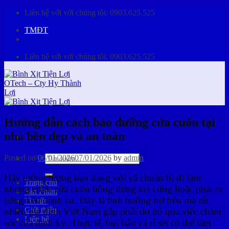
Skip
Liên hệ với với chúng tôi:
0903.625.525
to
TMĐT
content
Liên hệ với với chúng tôi:
0903.625.525
Hướng dẫn cách bảo dưỡng cửa cuốn tại
nhà bền đẹp và an toàn
Tìm
Posted on
06/01/2026
07/01/2026
by
admin
kiếm:
Hãy tưởng tượng bạn đang vội vã chuẩn bị đi làm
Trang chủ
nhưng chiếc cửa cuốn bỗng dưng kẹt cứng hoặc phát ra
Sản Phẩm
tiếng kêu đanh tai. Đây là tình huống trớ trêu mà rất
Tin tức
Giới thiệu
nhiều gia đình Việt Nam gặp phải do bỏ qua việc chăm
Liên hệ
sóc cửa định kỳ. Thực tế, bụi bẩn và rỉ sét có thể làm