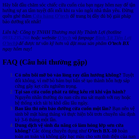
Hãy bắt đầu chăm sóc chiếc cửa cuốn của bạn ngay hôm nay để tận
hưởng sự an tâm tuyệt đối mỗi khi ra vào ngôi nhà thân yêu. Đừng
quên ghé thăm
Cửa hàng O’tech
để trang bị đầy đủ bộ giải pháp
bảo dưỡng tốt nhất!
Liên hệ: Công ty TNHH Thương mại Hy Thành Lợi (hotline
0933.235.266
hoặc website
O’tech
và fanpage
Bình Xịt Tiện Lợi
O’tech
) để được tư vấn kỹ hơn và đặt mua sản phẩm
O’tech BX
ngay hôm nay!
FAQ (Câu hỏi thường gặp)
Có nên bôi mỡ bò vào lòng ray dẫn hướng không?
Tuyệt
đối không, vì mỡ bò bám bụi bẩn sẽ tạo thành hỗn hợp sáp
cứng gây kẹt cửa nghiêm trọng.
Tại sao cửa cuốn phát ra tiếng kêu rít khi vận hành?
Nguyên nhân thường do nan cửa ma sát mạnh với ray hoặc
hệ thống xích tải bị khô dầu lâu ngày.
Bao lâu thì nên bảo dưỡng cửa cuốn một lần?
Bạn nên vệ
sinh bề mặt hàng tháng và thực hiện bôi trơn chuyên sâu định
kỳ 3-6 tháng một lần.
Dung dịch vệ sinh đa năng có làm hỏng lớp sơn cửa
không?
Các dòng chuyên dụng như
O’tech BX-10
hoàn
toàn an toàn và không gây bạc màu cho sơn tĩnh điện của nan