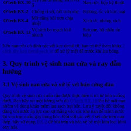
O’tech BX-10
Nan cửa, hộp kỹ thuật
ố
O’tech BX-2
Chống rỉ sét, bôi trơn nhẹ
Bulong, ốc vít kim loại
Mỡ trắng bôi trơn chịu
O’tech BX-4
Xích tải, nhông xích
nhiệt
Vệ sinh bo mạch khô
Remote, bộ nhận tín
O’tech BX-13
nhanh
hiệu
Nếu nan cửa có dính các vết keo decal cũ, bạn có thể tham khảo
7
cách tẩy keo decal sạch sẽ
để xử lý triệt để trước khi lau bóng.
3. Quy trình vệ sinh nan cửa và ray dẫn
hướng
3.1 Vệ sinh nan cửa và xử lý vết bẩn cứng đầu
Quy trình vệ sinh cửa cuốn cần được thực hiện tỉ mỉ từ trên xuống
dưới. Bạn hãy xịt một lượng vừa đủ
O’tech BX-10
lên bề mặt nan
nhôm và dùng khăn mềm lau sạch bụi bẩn. Lưu ý tuyệt đối không
dùng vòi nước áp lực cao xịt thẳng vào các khe nan để tránh nước
lọt vào trục cuốn gây hỏng hóc. Đối với các vết rỉ sét nhẹ trên nan
thép, hãy sử dụng
BX-2
để bôi trơn và bảo vệ bề mặt kim loại khỏi
oxy hóa.