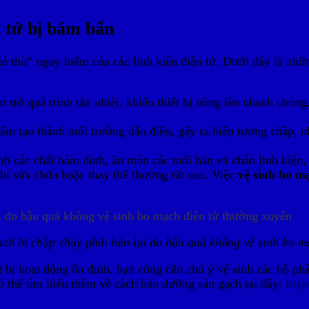
n tử bị bám bẩn
ẻ thù” nguy hiểm của các linh kiện điện tử. Dưới đây là nh
 trở quá trình tản nhiệt, khiến thiết bị nóng lên nhanh chóng
.
ẩm tạo thành môi trường dẫn điện, gây ra hiện tượng chập, nh
nh các chất bám dính, ăn mòn các mối hàn và chân linh kiện,
hí sửa chữa hoặc thay thế thường rất cao. Việc
vệ sinh bo m
ạch bị chập cháy phải hàn lại do hậu quả không vệ sinh bo 
 bị hoạt động ổn định, bạn cũng cần chú ý vệ sinh các bộ phậ
ó thể tìm hiểu thêm về cách bảo dưỡng sàn gạch tại đây:
http