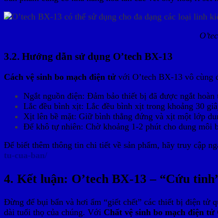
O’tec
3.2. Hướng dẫn sử dụng O’tech BX-13
Cách vệ sinh bo mạch điện tử
với O’tech BX-13 vô cùng đ
Ngắt nguồn điện: Đảm bảo thiết bị đã được ngắt hoàn 
Lắc đều bình xịt: Lắc đều bình xịt trong khoảng 30 gi
Xịt lên bề mặt: Giữ bình thẳng đứng và xịt một lớp du
Để khô tự nhiên: Chờ khoảng 1-2 phút cho dung môi bay
Để biết thêm thông tin chi tiết về sản phẩm, hãy truy cập n
tu-cua-ban/
4. Kết luận: O’tech BX-13 – “Cứu tinh”
Đừng để bụi bẩn và hơi ẩm “giết chết” các thiết bị điện tử 
dài tuổi thọ của chúng. Với
Chất vệ sinh bo mạch điện tử