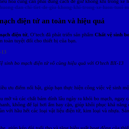
hư điều hòa cũng cần phải đúng cách để giữ không khí trong xe
o-huong-dan-chi-tiet-de-giu-khong-khi-trong-xe-luon-tuoi-m
mạch điện tử an toàn và hiệu quả
mạch điện tử
, O’tech đã phát triển sản phẩm
Chất vệ sinh b
toàn tuyệt đối cho thiết bị của bạn.
ệ sinh bo mạch điện tử vô cùng hiệu quả với O’tech BX-13
ều ưu điểm nổi bật, giúp bạn thực hiện công việc vệ sinh mộ
u mỡ và các chất bám dính lâu ngày ra khỏi bo mạch, ngay cả 
anh, không để lại hơi ẩm hay cặn, giúp khôi phục khả năng d
n với hầu hết các loại vật liệu điện tử, kim loại và nhựa. S
ẹ, giúp kéo dài tuổi thọ và tăng hiệu suất hoạt động của thiết