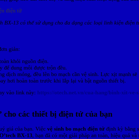
h BX-13 có thể sử dụng cho đa dạng các loại linh kiện điện 
ơn giản:
toàn khỏi nguồn điện.
ây để dung môi được trộn đều.
ng dịch mỏng, đều lên bo mạch cần vệ sinh. Lực xịt mạnh sẽ g
 hơi hoàn toàn trước khi lắp lại và bật nguồn thiết bị.
gay vào link này:
https://otech.net.vn/cua-hang/binh-xit-ve-
 cho các thiết bị điện tử của bạn
quý giá của bạn. Việc
vệ sinh bo mạch điện tử
định kỳ bằng s
 O’tech BX-13
, bạn đã có một giải pháp an toàn, hiệu quả và 