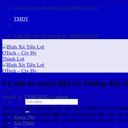
Skip
Liên hệ với với chúng tôi:
0903.625.525
to
TMĐT
content
Liên hệ với với chúng tôi:
0903.625.525
Vệ sinh bo mạch điện tử: Hướng dẫn chi 
Posted on
13/08/2025
by
admin
Tìm
kiếm:
Trong thời đại công nghệ số, các thiết bị điện tử đã trở thà
thiết bị này –
bo mạch điện tử
, lại đang phải đối mặt với 
Trang chủ
giảm hiệu suất và thậm chí “kết liễu” thiết bị của bạn. Vậy 
Sản Phẩm
đây.