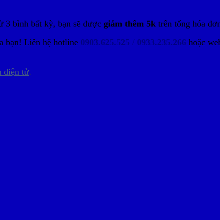
từ 3 bình bất kỳ, bạn sẽ được
giảm thêm 5k
trên tổng hóa đơ
a bạn! Liên hệ hotline
0903.625.525
/
0933.235.266
hoặc we
 điện tử
.