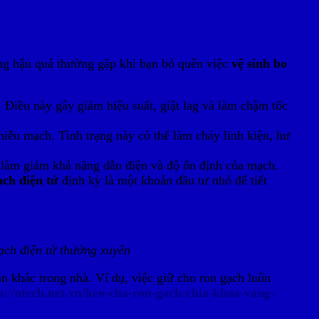
ững hậu quả thường gặp khi bạn bỏ quên việc
vệ sinh bo
. Điều này gây giảm hiệu suất, giật lag và làm chậm tốc
iễu mạch. Tình trạng này có thể làm cháy linh kiện, hư
 làm giảm khả năng dẫn điện và độ ổn định của mạch.
ạch điện tử
định kỳ là một khoản đầu tư nhỏ để tiết
mạch điện tử thường xuyên
n khác trong nhà. Ví dụ, việc giữ cho ron gạch luôn
s://otech.net.vn/keo-cha-ron-gach-chia-khoa-vang-