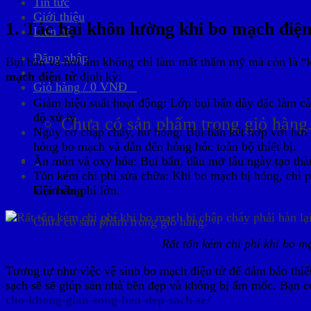
Tin tức
Giới thiệu
1. Tác hại khôn lường khi bo mạch điệ
Liên hệ
Đăng nhập
Bụi bẩn và hơi ẩm không chỉ làm mất thẩm mỹ mà còn là “k
mạch điện tử
định kỳ:
Giỏ hàng /
0
VNĐ
0
Giảm hiệu suất hoạt động: Lớp bụi bẩn dày đặc làm cản
độ xử lý.
Chưa có sản phẩm trong giỏ hàng
Nguy cơ chập cháy, hư hỏng: Bụi bẩn kết hợp với hơi 
hỏng bo mạch và dẫn đến hỏng hóc toàn bộ thiết bị.
0
Ăn mòn và oxy hóa: Bụi bẩn, dầu mỡ lâu ngày tạo thà
Tốn kém chi phí sửa chữa: Khi bo mạch bị hỏng, chi p
kiệm chi phí lớn.
Giỏ hàng
Chưa có sản phẩm trong giỏ hàng.
Rất tốn kém chi phí khi bo m
Tương tự như việc vệ sinh bo mạch điện tử để đảm bảo thiết
sạch sẽ sẽ giúp sàn nhà bền đẹp và không bị ẩm mốc. Bạn c
cho-khong-gian-song-ben-dep-sach-se/