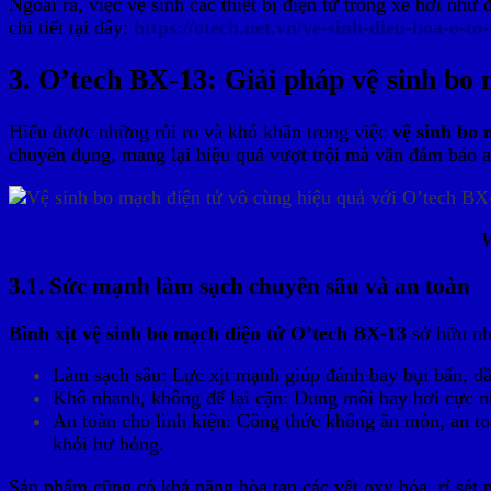
Ngoài ra, việc vệ sinh các thiết bị điện tử trong xe hơi n
chi tiết tại đây:
https://otech.net.vn/ve-sinh-dieu-hoa-o-t
3. O’tech BX-13: Giải pháp vệ sinh bo 
Hiểu được những rủi ro và khó khăn trong việc
vệ sinh bo 
chuyên dụng, mang lại hiệu quả vượt trội mà vẫn đảm bảo an 
V
3.1. Sức mạnh làm sạch chuyên sâu và an toàn
Bình xịt vệ sinh bo mạch điện tử O’tech BX-13
sở hữu nhi
Làm sạch sâu: Lực xịt mạnh giúp đánh bay bụi bẩn, dầ
Khô nhanh, không để lại cặn: Dung môi bay hơi cực nh
An toàn cho linh kiện: Công thức không ăn mòn, an toà
khỏi hư hỏng.
Sản phẩm cũng có khả năng hòa tan các vết oxy hóa, rỉ sét nh