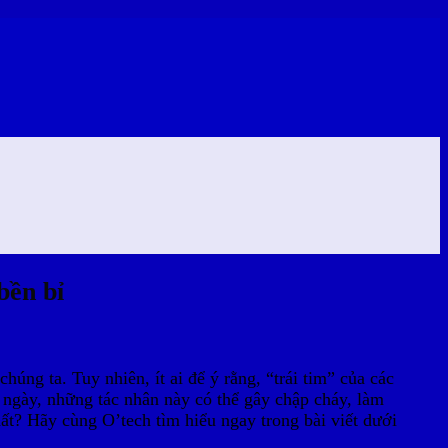
bền bỉ
húng ta. Tuy nhiên, ít ai để ý rằng, “trái tim” của các
u ngày, những tác nhân này có thể gây chập cháy, làm
ất? Hãy cùng O’tech tìm hiểu ngay trong bài viết dưới