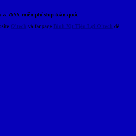
n và được
miễn phí ship toàn quốc
.
bsite
O’tech
và fanpage
Bình Xịt Tiện Lợi O’tech
để